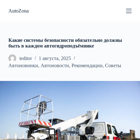
П
AutoZona
е
р
е
й
т
и
Какие системы безопасности обязательно должны
к
быть в каждом автогидроподъёмнике
с
у
teditor
1 августа, 2025
т
Автоновинки
,
Автоновости
,
Рекомендации
,
Советы
и