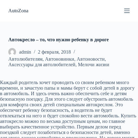
П
AutoZona
е
р
е
й
т
и
Автокресло – то, что нужно ребенку в дороге
к
с
admin
2 февраля, 2018
у
Автолюбителям
,
Автоновинки
,
Автоновости
,
т
Аксессуары для автолюбителей
,
Мелочи жизни
и
Каждый родитель хочет проводить со своим ребенком много
времени, и зачастую папы и мамы берут с собой детей в дорогу
в автомобиль. И здесь очень важно обеспечить себе и детям
безопасную поездку.
Для этого следует обустроить автомобиль
для комфорта своих детей специальным автокреслом. Это
обеспечит ребенку безопасность, а водитель не будет
отвлекаться на него и будет спокойно вести автомобиль. Купить
автокресло можно по весьма доступным ценам, но главное
выбирать качественное устройство. Первым делом перед
поездкой следует позаботиться о безопасности детей, именно
для этого данное устройство и предназначено. На дороге могут