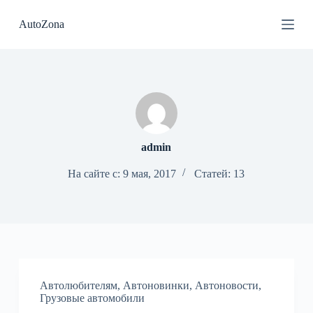
П
AutoZona
е
р
е
й
т
и
к
с
у
т
admin
и
На сайте с: 9 мая, 2017
Статей: 13
Автолюбителям
,
Автоновинки
,
Автоновости
,
Грузовые автомобили