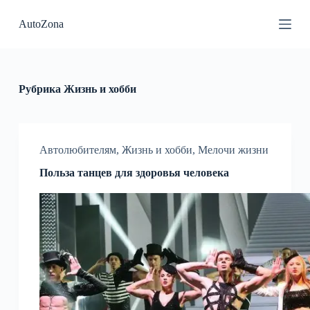
П
AutoZona
е
р
е
й
т
и
Рубрика
Жизнь и хобби
к
с
у
т
и
Автолюбителям
,
Жизнь и хобби
,
Мелочи жизни
Польза танцев для здоровья человека